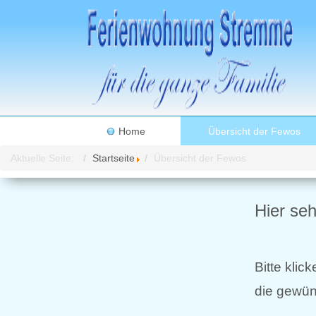
Home
Übersicht der Fewos
Aktuelle Seite:
Startseite
Übersicht der Fewos
Hier se
Bitte klic
die gewü