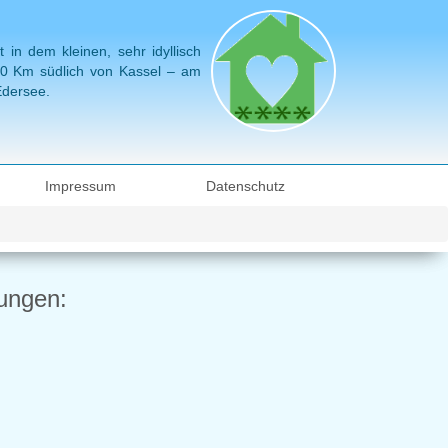
in dem kleinen, sehr idyllisch
 60 Km südlich von Kassel – am
Edersee.
Impressum
Datenschutz
ungen: