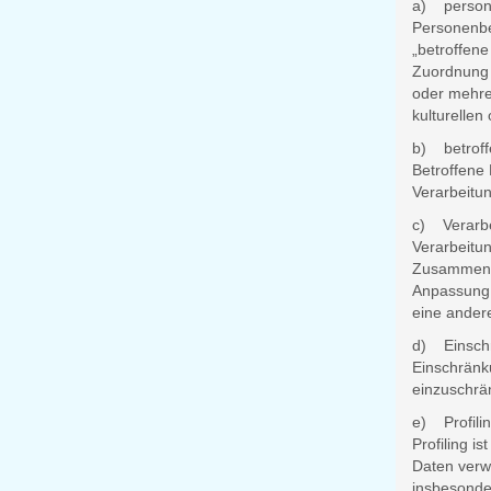
a) person
Personenbez
„betroffene
Zuordnung 
oder mehre
kulturellen
b) betroff
Betroffene 
Verarbeitun
c) Verarb
Verarbeitun
Zusammenha
Anpassung 
eine andere
d) Einschr
Einschränku
einzuschrä
e) Profili
Profiling i
Daten verw
insbesonder