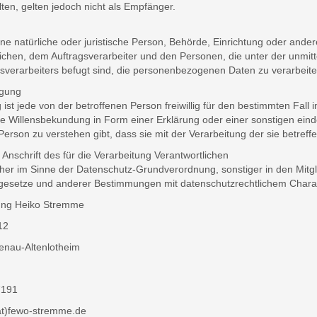
ten, gelten jedoch nicht als Empfänger.
 eine natürliche oder juristische Person, Behörde, Einrichtung oder and
ichen, dem Auftragsverarbeiter und den Personen, die unter der unmit
sverarbeiters befugt sind, die personenbezogenen Daten zu verarbeite
igung
g ist jede von der betroffenen Person freiwillig für den bestimmten Fall
 Willensbekundung in Form einer Erklärung oder einer sonstigen einde
Person zu verstehen gibt, dass sie mit der Verarbeitung der sie betre
Anschrift des für die Verarbeitung Verantwortlichen
cher im Sinne der Datenschutz-Grundverordnung, sonstiger in den Mitg
esetze und anderer Bestimmungen mit datenschutzrechtlichem Charakt
ng Heiko Stremme
12
enau-Altenlotheim
7191
(ät)fewo-stremme.de