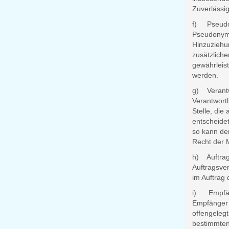
Zuverlässig
f) Pseudo
Pseudonymi
Hinzuziehu
zusätzlich
gewährleist
werden.
g) Verantwo
Verantwortl
Stelle, di
entscheidet
so kann de
Recht der 
h) Auftrag
Auftragsver
im Auftrag 
i) Empfä
Empfänger i
offengelegt
bestimmten