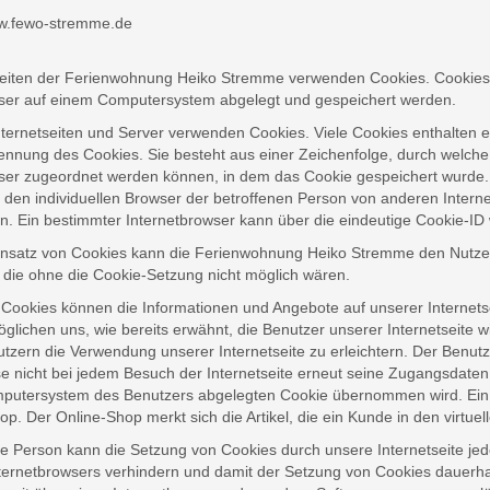
w.fewo-stremme.de
seiten der Ferienwohnung Heiko Stremme verwenden Cookies. Cookies 
ser auf einem Computersystem abgelegt und gespeichert werden.
nternetseiten und Server verwenden Cookies. Viele Cookies enthalten e
ennung des Cookies. Sie besteht aus einer Zeichenfolge, durch welche
ser zugeordnet werden können, in dem das Cookie gespeichert wurde. 
 den individuellen Browser der betroffenen Person von anderen Intern
n. Ein bestimmter Internetbrowser kann über die eindeutige Cookie-ID w
nsatz von Cookies kann die Ferienwohnung Heiko Stremme den Nutzern 
n, die ohne die Cookie-Setzung nicht möglich wären.
s Cookies können die Informationen und Angebote auf unserer Internets
glichen uns, wie bereits erwähnt, die Benutzer unserer Internetseit
Nutzern die Verwendung unserer Internetseite zu erleichtern. Der Benutz
se nicht bei jedem Besuch der Internetseite erneut seine Zugangsdaten
utersystem des Benutzers abgelegten Cookie übernommen wird. Ein w
p. Der Online-Shop merkt sich die Artikel, die ein Kunde in den virtue
ne Person kann die Setzung von Cookies durch unsere Internetseite jede
ternetbrowsers verhindern und damit der Setzung von Cookies dauerha