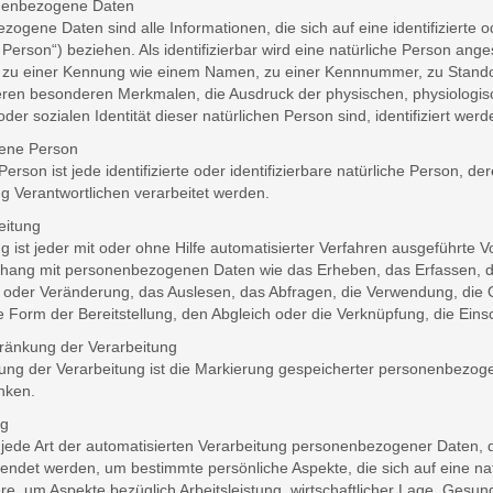
enbezogene Daten
ogene Daten sind alle Informationen, die sich auf eine identifizierte o
 Person“) beziehen. Als identifizierbar wird eine natürliche Person ange
zu einer Kennung wie einem Namen, zu einer Kennnummer, zu Standor
ren besonderen Merkmalen, die Ausdruck der physischen, physiologisch
 oder sozialen Identität dieser natürlichen Person sind, identifiziert wer
ene Person
Person ist jede identifizierte oder identifizierbare natürliche Person
g Verantwortlichen verarbeitet werden.
eitung
g ist jeder mit oder ohne Hilfe automatisierter Verfahren ausgeführte
ng mit personenbezogenen Daten wie das Erheben, das Erfassen, die
oder Veränderung, das Auslesen, das Abfragen, die Verwendung, die O
 Form der Bereitstellung, den Abgleich oder die Verknüpfung, die Ein
änkung der Verarbeitung
ng der Verarbeitung ist die Markierung gespeicherter personenbezogen
nken.
ng
st jede Art der automatisierten Verarbeitung personenbezogener Daten,
endet werden, um bestimmte persönliche Aspekte, die sich auf eine na
e, um Aspekte bezüglich Arbeitsleistung, wirtschaftlicher Lage, Gesund