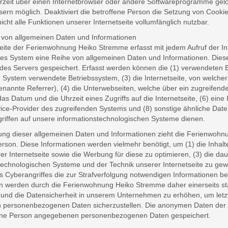
rzeit über einen Internetbrowser oder andere Softwareprogramme gelös
sern möglich. Deaktiviert die betroffene Person die Setzung von Cookie
cht alle Funktionen unserer Internetseite vollumfänglich nutzbar.
 von allgemeinen Daten und Informationen
seite der Ferienwohnung Heiko Stremme erfasst mit jedem Aufruf der In
tes System eine Reihe von allgemeinen Daten und Informationen. Dies
 des Servers gespeichert. Erfasst werden können die (1) verwendeten
 System verwendete Betriebssystem, (3) die Internetseite, von welcher
enannte Referrer), (4) die Unterwebseiten, welche über ein zugreifend
as Datum und die Uhrzeit eines Zugriffs auf die Internetseite, (6) eine 
vice-Provider des zugreifenden Systems und (8) sonstige ähnliche Dat
griffen auf unsere informationstechnologischen Systeme dienen.
ung dieser allgemeinen Daten und Informationen zieht die Ferienwoh
rson. Diese Informationen werden vielmehr benötigt, um (1) die Inhalte 
er Internetseite sowie die Werbung für diese zu optimieren, (3) die da
technologischen Systeme und der Technik unserer Internetseite zu gew
es Cyberangriffes die zur Strafverfolgung notwendigen Informationen 
n werden durch die Ferienwohnung Heiko Stremme daher einerseits stat
und die Datensicherheit in unserem Unternehmen zu erhöhen, um letztl
n personenbezogenen Daten sicherzustellen. Die anonymen Daten der S
fene Person angegebenen personenbezogenen Daten gespeichert.