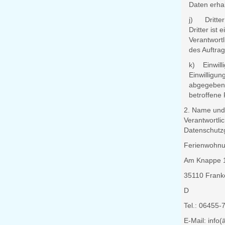
Daten erhal
j) Dritter
Dritter ist
Verantwortl
des Auftrag
k) Einwill
Einwilligun
abgegebene
betroffene 
2. Name und 
Verantwortli
Datenschutzg
Ferienwohnu
Am Knappe 
35110 Frank
D
Tel.: 06455-
E-Mail: info