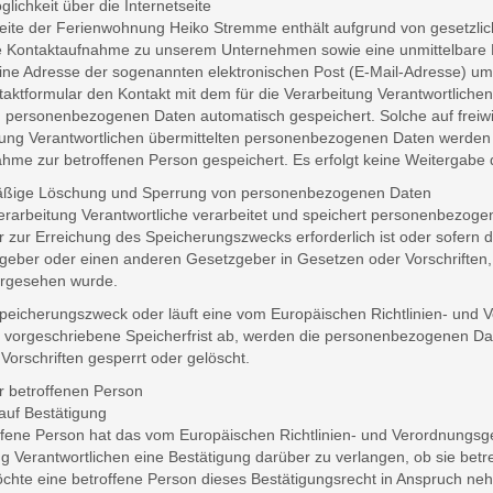
lichkeit über die Internetseite
seite der Ferienwohnung Heiko Stremme enthält aufgrund von gesetzlich
e Kontaktaufnahme zu unserem Unternehmen sowie eine unmittelbare 
ine Adresse der sogenannten elektronischen Post (E-Mail-Adresse) umf
taktformular den Kontakt mit dem für die Verarbeitung Verantwortliche
n personenbezogenen Daten automatisch gespeichert. Solche auf freiwil
tung Verantwortlichen übermittelten personenbezogenen Daten werden
hme zur betroffenen Person gespeichert. Es erfolgt keine Weitergabe
äßige Löschung und Sperrung von personenbezogenen Daten
Verarbeitung Verantwortliche verarbeitet und speichert personenbezoge
r zur Erreichung des Speicherungszwecks erforderlich ist oder sofern 
eber oder einen anderen Gesetzgeber in Gesetzen oder Vorschriften, w
vorgesehen wurde.
 Speicherungszweck oder läuft eine vom Europäischen Richtlinien- un
 vorgeschriebene Speicherfrist ab, werden die personenbezogenen Da
Vorschriften gesperrt oder gelöscht.
r betroffenen Person
uf Bestätigung
ffene Person hat das vom Europäischen Richtlinien- und Verordnungsg
ng Verantwortlichen eine Bestätigung darüber zu verlangen, ob sie be
hte eine betroffene Person dieses Bestätigungsrecht in Anspruch nehm