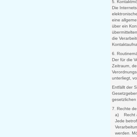
5. Kontaktmög
Die Internet
elektronisch
eine allgeme
über ein Kon
übermittelte
die Verarbei
Kontaktaufna
6. Routinem
Der für die 
Zeitraum, de
Verordnungsg
unterliegt, 
Entfällt der
Gesetzgeber
gesetzlichen 
7. Rechte de
a) Recht a
Jede betro
Verarbeitu
werden. Möc