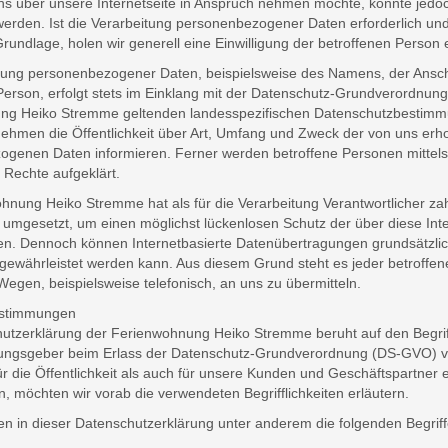
 über unsere Internetseite in Anspruch nehmen möchte, könnte jedo
 werden. Ist die Verarbeitung personenbezogener Daten erforderlich und
rundlage, holen wir generell eine Einwilligung der betroffenen Person e
tung personenbezogener Daten, beispielsweise des Namens, der Ansch
Person, erfolgt stets im Einklang mit der Datenschutz-Grundverordnung
ng Heiko Stremme geltenden landesspezifischen Datenschutzbestimmu
ehmen die Öffentlichkeit über Art, Umfang und Zweck der von uns erh
genen Daten informieren. Ferner werden betroffene Personen mittels 
Rechte aufgeklärt.
hnung Heiko Stremme hat als für die Verarbeitung Verantwortlicher zah
gesetzt, um einen möglichst lückenlosen Schutz der über diese Int
len. Dennoch können Internetbasierte Datenübertragungen grundsätzlic
 gewährleistet werden kann. Aus diesem Grund steht es jeder betroffe
Wegen, beispielsweise telefonisch, an uns zu übermitteln.
bestimmungen
utzerklärung der Ferienwohnung Heiko Stremme beruht auf den Begriffl
ungsgeber beim Erlass der Datenschutz-Grundverordnung (DS-GVO) v
ür die Öffentlichkeit als auch für unsere Kunden und Geschäftspartner 
n, möchten wir vorab die verwendeten Begrifflichkeiten erläutern.
n in dieser Datenschutzerklärung unter anderem die folgenden Begriff