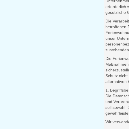
Unternehmens
erforderlich
gesetzliche G
Die Verarbei
betroffenen 
Ferienwohnu
unser Untern
personenbezo
zustehenden 
Die Ferienwo
Maßnahmen um
sicherzustel
Schutz nicht
alternativen 
1. Begriffs
Die Datensch
und Verordn
soll sowohl f
gewährleiste
Wir verwende