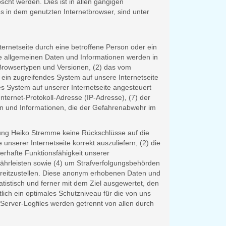
cht werden. Dies ist in allen gängigen
s in dem genutzten Internetbrowser, sind unter
ternetseite durch eine betroffene Person oder ein
e allgemeinen Daten und Informationen werden in
 Browsertypen und Versionen, (2) das vom
 ein zugreifendes System auf unsere Internetseite
es System auf unserer Internetseite angesteuert
Internet-Protokoll-Adresse (IP-Adresse), (7) der
en und Informationen, die der Gefahrenabwehr im
nung Heiko Stremme keine Rückschlüsse auf die
unserer Internetseite korrekt auszuliefern, (2) die
uerhafte Funktionsfähigkeit unserer
ährleisten sowie (4) um Strafverfolgungsbehörden
bereitzustellen. Diese anonym erhobenen Daten und
istisch und ferner mit dem Ziel ausgewertet, den
ich ein optimales Schutzniveau für die von uns
erver-Logfiles werden getrennt von allen durch