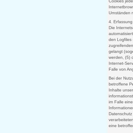
Cookies jede
Internetbrow
Umständen ni
4. Erfassung
Die Internet
automatisier
den Logfiles
zugreifenden
gelangt (sog
werden, (5) d
Internet-Ser
Falle von An
Bei der Nutz
betroffene Pe
Inhalte unser
informations
im Falle ein
Informatione
Datenschutz 
verarbeitete
eine betrof