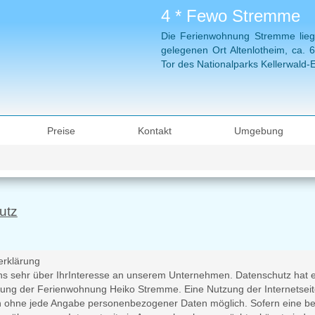
4 * Fewo Stremme
Die Ferienwohnung Stremme liegt 
gelegenen Ort Altenlotheim, ca.
Tor des Nationalparks Kellerwald-
Preise
Kontakt
Umgebung
utz
erklärung
ns sehr über IhrInteresse an unserem Unternehmen. Datenschutz hat e
tung der Ferienwohnung Heiko Stremme. Eine Nutzung der Internetsei
h ohne jede Angabe personenbezogener Daten möglich. Sofern eine be