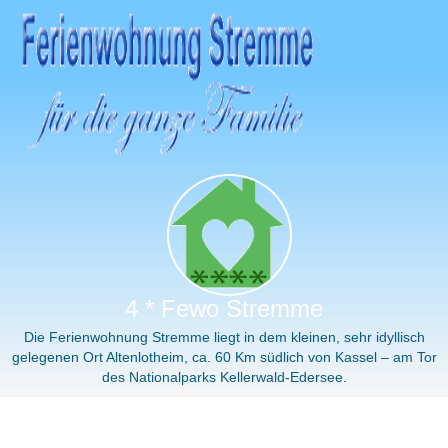
4 * Fewo Stremme
Die Ferienwohnung Stremme liegt in dem kleinen, sehr idyllisch
gelegenen Ort Altenlotheim, ca. 60 Km südlich von Kassel – am Tor
des Nationalparks Kellerwald-Edersee.