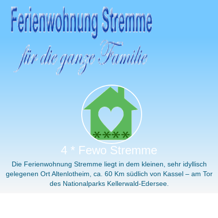
4 * Fewo Stremme
Die Ferienwohnung Stremme liegt in dem kleinen, sehr idyllisch
gelegenen Ort Altenlotheim, ca. 60 Km südlich von Kassel – am Tor
des Nationalparks Kellerwald-Edersee.