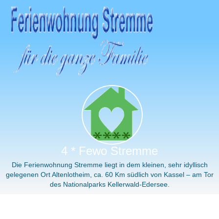
4 * Fewo Stremme
Die Ferienwohnung Stremme liegt in dem kleinen, sehr idyllisch
gelegenen Ort Altenlotheim, ca. 60 Km südlich von Kassel – am Tor
des Nationalparks Kellerwald-Edersee.