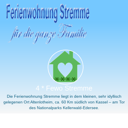
4 * Fewo Stremme
Die Ferienwohnung Stremme liegt in dem kleinen, sehr idyllisch
gelegenen Ort Altenlotheim, ca. 60 Km südlich von Kassel – am Tor
des Nationalparks Kellerwald-Edersee.